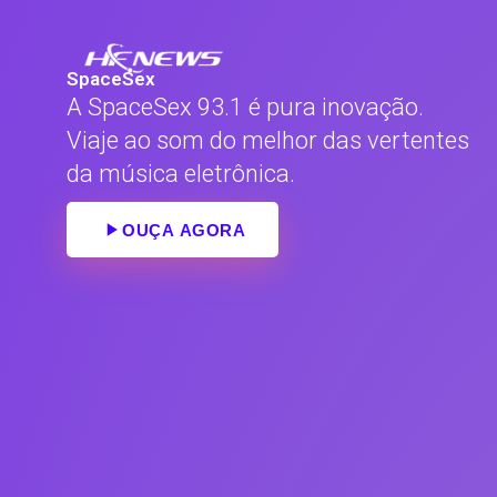
Skip
to
content
SpaceSex
A SpaceSex 93.1 é pura inovação.
Viaje ao som do melhor das vertentes
da música eletrônica.
OUÇA AGORA