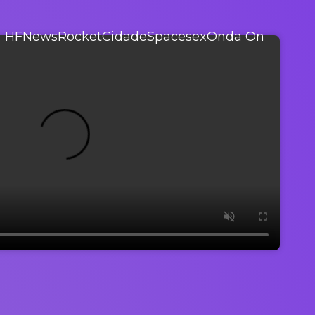
HFNews
Rocket
Cidade
Spacesex
Onda On